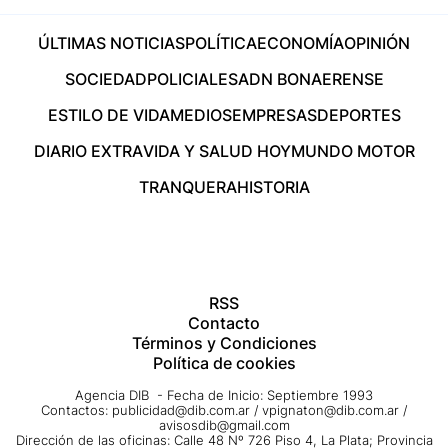
ÚLTIMAS NOTICIAS
POLÍTICA
ECONOMÍA
OPINIÓN
SOCIEDAD
POLICIALES
ADN BONAERENSE
ESTILO DE VIDA
MEDIOS
EMPRESAS
DEPORTES
DIARIO EXTRA
VIDA Y SALUD HOY
MUNDO MOTOR
TRANQUERA
HISTORIA
RSS
Contacto
Términos y Condiciones
Política de cookies
Agencia DIB - Fecha de Inicio: Septiembre 1993
Contactos:
publicidad@dib.com.ar
/
vpignaton@dib.com.ar
/
avisosdib@gmail.com
Dirección de las oficinas: Calle 48 Nº 726 Piso 4, La Plata; Provincia