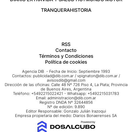
TRANQUERA
HISTORIA
RSS
Contacto
Términos y Condiciones
Política de cookies
Agencia DIB - Fecha de Inicio: Septiembre 1993
Contactos:
publicidad@dib.com.ar
/
vpignaton@dib.com.ar
/
avisosdib@gmail.com
Dirección de las oficinas: Calle 48 Nº 726 Piso 4, La Plata; Provincia
de Buenos Aires, Argentina
Teléfono: +5492215022421 - Whatsapp: +5492215031783
Email:
administracion@dib.com.ar
Registro DNDA Nº 32644856
Nº de edición: 9.890
Editor Responsable: Gonzalo Julián Irazoqui
Empresa propietaria del medio: Diarios Bonaerenses SA