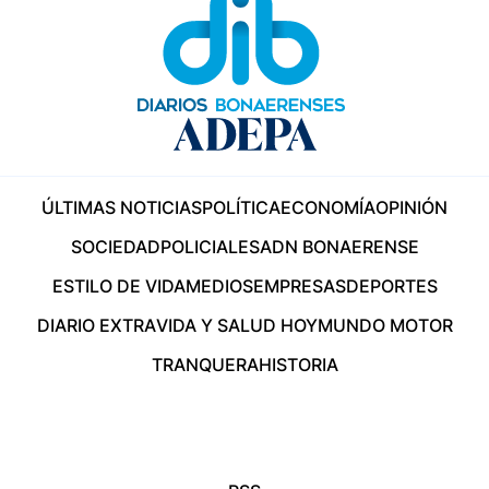
ÚLTIMAS NOTICIAS
POLÍTICA
ECONOMÍA
OPINIÓN
SOCIEDAD
POLICIALES
ADN BONAERENSE
ESTILO DE VIDA
MEDIOS
EMPRESAS
DEPORTES
DIARIO EXTRA
VIDA Y SALUD HOY
MUNDO MOTOR
TRANQUERA
HISTORIA