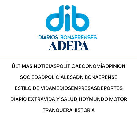
ÚLTIMAS NOTICIAS
POLÍTICA
ECONOMÍA
OPINIÓN
SOCIEDAD
POLICIALES
ADN BONAERENSE
ESTILO DE VIDA
MEDIOS
EMPRESAS
DEPORTES
DIARIO EXTRA
VIDA Y SALUD HOY
MUNDO MOTOR
TRANQUERA
HISTORIA