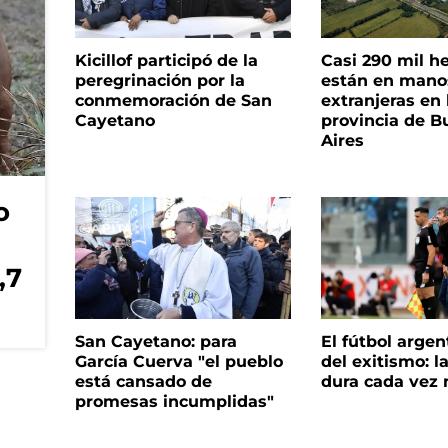
Kicillof participó de la
Casi 290 mil h
peregrinación por la
están en mano
conmemoración de San
extranjeras en 
Cayetano
provincia de B
Aires
o
,7
San Cayetano: para
El fútbol argen
García Cuerva "el pueblo
del exitismo: l
está cansado de
dura cada vez
promesas incumplidas"