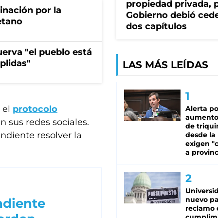
propiedad privada, p
rinación por la
Gobierno debió ced
etano
dos capítulos
erva "el pueblo está
plidas"
LAS MÁS LEÍDAS
 el
protocolo
Alerta po
aumento
n sus redes sociales.
de triqui
ndiente resolver la
desde la
exigen "c
a provinc
Universi
nuevo pa
ndiente
reclamo 
cumplim