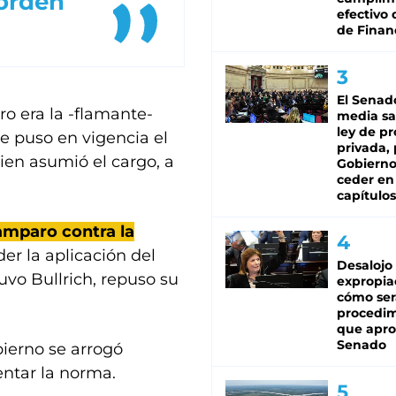
 orden
efectivo 
de Finan
El Senad
ro era la -flamante-
media sa
ley de p
e puso en vigencia el
privada, 
ien asumió el cargo, a
Gobierno
ceder en
capítulos
 amparo contra la
er la aplicación del
Desalojo
tuvo Bullrich, repuso su
expropia
cómo ser
procedi
que apro
Senado
bierno se arrogó
ntar la norma.