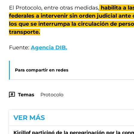
El Protocolo, entre otras medida
s,
habilita a l
federales a intervenir sin orden judicial ant
los que se interrumpa la circulación de pers
transporte.
Fuente:
Agencia DIB.
Para compartir en redes
Temas
Protocolo
VER MÁS
Kicillof participó de la peregrinación por la c