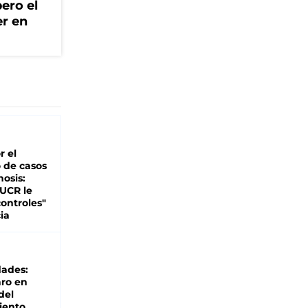
ero el
er en
r el
 de casos
nosis:
 UCR le
ontroles"
ia
dades:
ro en
del
iento