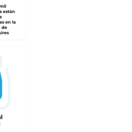
mil
s están
s
as en la
a de
ires
l
!