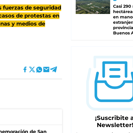
Casi 290 
as fuerzas de seguridad
hectárea
e casos de protestas en
en mano
extranjer
onas y medios de
provinci
Buenos A
¡Suscribite a
Newsletter
onmemoración de San