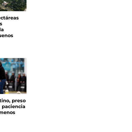
ectáreas
s
la
uenos
tino, preso
a paciencia
 menos