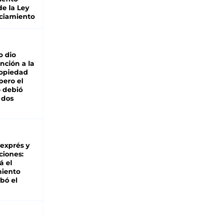
de la Ley
ciamiento
o dio
nción a la
ropiedad
pero el
 debió
 dos
 exprés y
ciones:
á el
miento
bó el