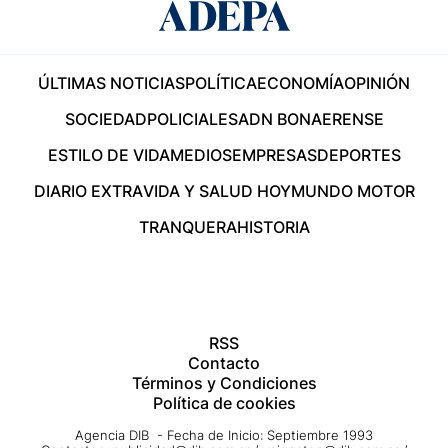
ÚLTIMAS NOTICIAS
POLÍTICA
ECONOMÍA
OPINIÓN
SOCIEDAD
POLICIALES
ADN BONAERENSE
ESTILO DE VIDA
MEDIOS
EMPRESAS
DEPORTES
DIARIO EXTRA
VIDA Y SALUD HOY
MUNDO MOTOR
TRANQUERA
HISTORIA
RSS
Contacto
Términos y Condiciones
Política de cookies
Agencia DIB - Fecha de Inicio: Septiembre 1993