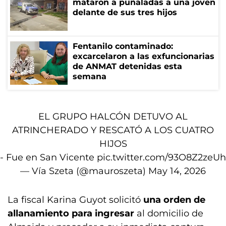
mataron a puñaladas a una joven
delante de sus tres hijos
Fentanilo contaminado:
excarcelaron a las exfuncionarias
de ANMAT detenidas esta
semana
EL GRUPO HALCÓN DETUVO AL
ATRINCHERADO Y RESCATÓ A LOS CUATRO
HIJOS
- Fue en San Vicente
pic.twitter.com/93O8Z2zeUh
— Vía Szeta (@mauroszeta)
May 14, 2026
La fiscal Karina Guyot solicitó
una orden de
allanamiento para ingresar
al domicilio de