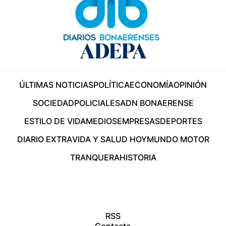
ÚLTIMAS NOTICIAS
POLÍTICA
ECONOMÍA
OPINIÓN
SOCIEDAD
POLICIALES
ADN BONAERENSE
ESTILO DE VIDA
MEDIOS
EMPRESAS
DEPORTES
DIARIO EXTRA
VIDA Y SALUD HOY
MUNDO MOTOR
TRANQUERA
HISTORIA
RSS