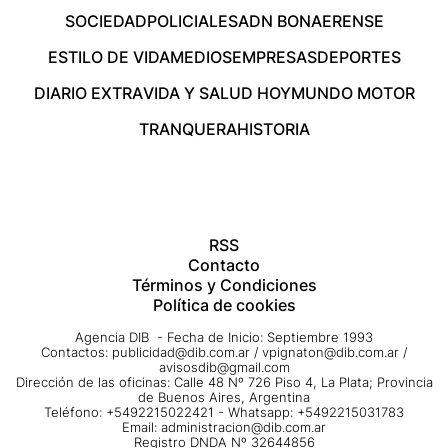
SOCIEDAD
POLICIALES
ADN BONAERENSE
ESTILO DE VIDA
MEDIOS
EMPRESAS
DEPORTES
DIARIO EXTRA
VIDA Y SALUD HOY
MUNDO MOTOR
TRANQUERA
HISTORIA
RSS
Contacto
Términos y Condiciones
Política de cookies
Agencia DIB - Fecha de Inicio: Septiembre 1993
Contactos:
publicidad@dib.com.ar
/
vpignaton@dib.com.ar
/
avisosdib@gmail.com
Dirección de las oficinas: Calle 48 Nº 726 Piso 4, La Plata; Provincia
de Buenos Aires, Argentina
Teléfono: +5492215022421 - Whatsapp: +5492215031783
Email:
administracion@dib.com.ar
Registro DNDA Nº 32644856