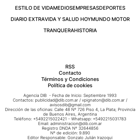
ESTILO DE VIDA
MEDIOS
EMPRESAS
DEPORTES
DIARIO EXTRA
VIDA Y SALUD HOY
MUNDO MOTOR
TRANQUERA
HISTORIA
RSS
Contacto
Términos y Condiciones
Política de cookies
Agencia DIB - Fecha de Inicio: Septiembre 1993
Contactos:
publicidad@dib.com.ar
/
vpignaton@dib.com.ar
/
avisosdib@gmail.com
Dirección de las oficinas: Calle 48 Nº 726 Piso 4, La Plata; Provincia
de Buenos Aires, Argentina
Teléfono: +5492215022421 - Whatsapp: +5492215031783
Email:
administracion@dib.com.ar
Registro DNDA Nº 32644856
Nº de edición: 9.890
Editor Responsable: Gonzalo Julián Irazoqui