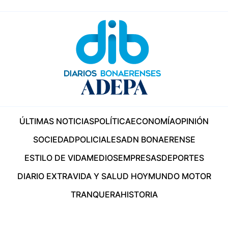
ÚLTIMAS NOTICIAS
POLÍTICA
ECONOMÍA
OPINIÓN
SOCIEDAD
POLICIALES
ADN BONAERENSE
ESTILO DE VIDA
MEDIOS
EMPRESAS
DEPORTES
DIARIO EXTRA
VIDA Y SALUD HOY
MUNDO MOTOR
TRANQUERA
HISTORIA