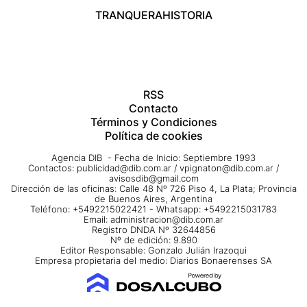
TRANQUERA
HISTORIA
RSS
Contacto
Términos y Condiciones
Política de cookies
Agencia DIB - Fecha de Inicio: Septiembre 1993
Contactos:
publicidad@dib.com.ar
/
vpignaton@dib.com.ar
/
avisosdib@gmail.com
Dirección de las oficinas: Calle 48 Nº 726 Piso 4, La Plata; Provincia
de Buenos Aires, Argentina
Teléfono: +5492215022421 - Whatsapp: +5492215031783
Email:
administracion@dib.com.ar
Registro DNDA Nº 32644856
Nº de edición: 9.890
Editor Responsable: Gonzalo Julián Irazoqui
Empresa propietaria del medio: Diarios Bonaerenses SA