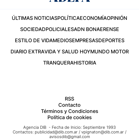
ÚLTIMAS NOTICIAS
POLÍTICA
ECONOMÍA
OPINIÓN
SOCIEDAD
POLICIALES
ADN BONAERENSE
ESTILO DE VIDA
MEDIOS
EMPRESAS
DEPORTES
DIARIO EXTRA
VIDA Y SALUD HOY
MUNDO MOTOR
TRANQUERA
HISTORIA
RSS
Contacto
Términos y Condiciones
Política de cookies
Agencia DIB - Fecha de Inicio: Septiembre 1993
Contactos:
publicidad@dib.com.ar
/
vpignaton@dib.com.ar
/
avisosdib@gmail.com