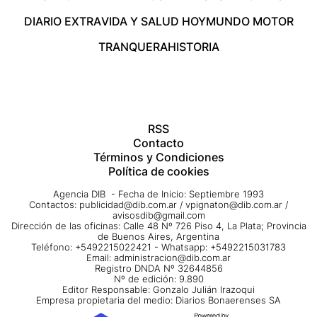
DIARIO EXTRA
VIDA Y SALUD HOY
MUNDO MOTOR
TRANQUERA
HISTORIA
RSS
Contacto
Términos y Condiciones
Política de cookies
Agencia DIB - Fecha de Inicio: Septiembre 1993
Contactos:
publicidad@dib.com.ar
/
vpignaton@dib.com.ar
/
avisosdib@gmail.com
Dirección de las oficinas: Calle 48 Nº 726 Piso 4, La Plata; Provincia
de Buenos Aires, Argentina
Teléfono: +5492215022421 - Whatsapp: +5492215031783
Email:
administracion@dib.com.ar
Registro DNDA Nº 32644856
Nº de edición: 9.890
Editor Responsable: Gonzalo Julián Irazoqui
Empresa propietaria del medio: Diarios Bonaerenses SA