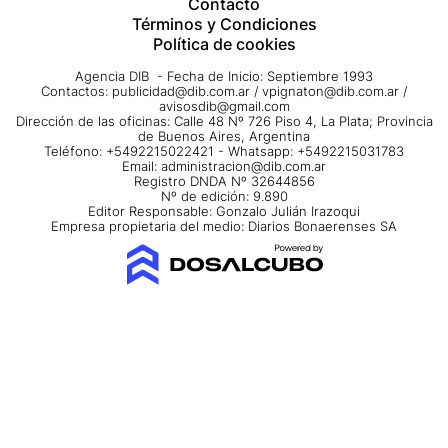
Contacto
Términos y Condiciones
Política de cookies
Agencia DIB - Fecha de Inicio: Septiembre 1993
Contactos:
publicidad@dib.com.ar
/
vpignaton@dib.com.ar
/
avisosdib@gmail.com
Dirección de las oficinas: Calle 48 Nº 726 Piso 4, La Plata; Provincia
de Buenos Aires, Argentina
Teléfono: +5492215022421 - Whatsapp: +5492215031783
Email:
administracion@dib.com.ar
Registro DNDA Nº 32644856
Nº de edición: 9.890
Editor Responsable: Gonzalo Julián Irazoqui
Empresa propietaria del medio: Diarios Bonaerenses SA