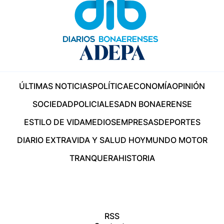
ÚLTIMAS NOTICIAS
POLÍTICA
ECONOMÍA
OPINIÓN
SOCIEDAD
POLICIALES
ADN BONAERENSE
ESTILO DE VIDA
MEDIOS
EMPRESAS
DEPORTES
DIARIO EXTRA
VIDA Y SALUD HOY
MUNDO MOTOR
TRANQUERA
HISTORIA
RSS