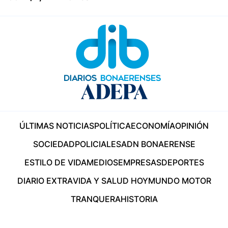
ÚLTIMAS NOTICIAS
POLÍTICA
ECONOMÍA
OPINIÓN
SOCIEDAD
POLICIALES
ADN BONAERENSE
ESTILO DE VIDA
MEDIOS
EMPRESAS
DEPORTES
DIARIO EXTRA
VIDA Y SALUD HOY
MUNDO MOTOR
TRANQUERA
HISTORIA