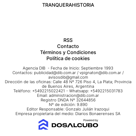
TRANQUERA
HISTORIA
RSS
Contacto
Términos y Condiciones
Política de cookies
Agencia DIB - Fecha de Inicio: Septiembre 1993
Contactos:
publicidad@dib.com.ar
/
vpignaton@dib.com.ar
/
avisosdib@gmail.com
Dirección de las oficinas: Calle 48 Nº 726 Piso 4, La Plata; Provincia
de Buenos Aires, Argentina
Teléfono: +5492215022421 - Whatsapp: +5492215031783
Email:
administracion@dib.com.ar
Registro DNDA Nº 32644856
Nº de edición: 9.890
Editor Responsable: Gonzalo Julián Irazoqui
Empresa propietaria del medio: Diarios Bonaerenses SA