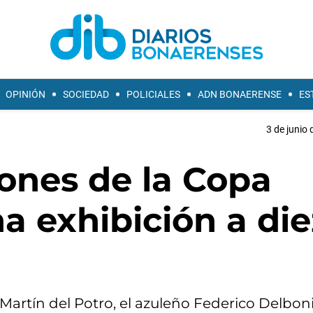
OPINIÓN
SOCIEDAD
POLICIALES
ADN BONAERENSE
ES
3 de junio 
ones de la Copa
a exhibición a die
artín del Potro, el azuleño Federico Delbonis