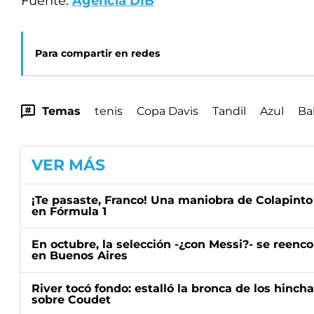
Fuente:
Agencia DIB
Para compartir en redes
Temas
tenis
Copa Davis
Tandil
Azul
Ba
VER MÁS
¡Te pasaste, Franco! Una maniobra de Colapinto 
en Fórmula 1
En octubre, la selección -¿con Messi?- se reenc
en Buenos Aires
River tocó fondo: estalló la bronca de los hincha
sobre Coudet