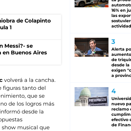
automotr
16% en ju
las expo
niobra de Colapinto
sostuvier
activida
ula 1
on Messi?- se
Alerta po
a en Buenos Aires
aumento
de triqui
desde la
exigen "c
a provinc
ic
volverá a la cancha.
 figuras tanto del
enimiento, que se
Universi
uno de los logros más
nuevo pa
reclamo 
 informó desde la
cumplim
ropuestas
efectivo 
de Finan
un show musical que