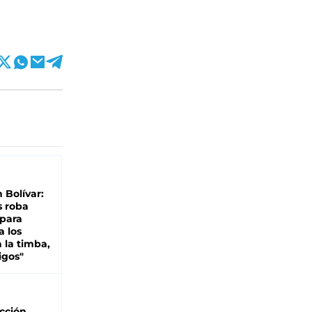
n Bolívar:
s roba
 para
a los
 la timba,
igos"
cción