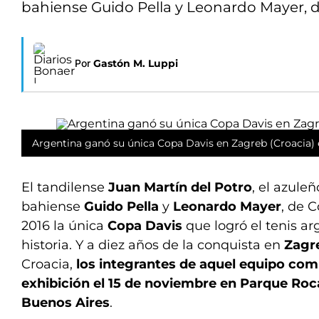
bahiense Guido Pella y Leonardo Mayer, d
Por
Gastón M. Luppi
Argentina ganó su única Copa Davis en Zagreb (Croacia) 
El tandilense
Juan Martín del Potro
, el azule
bahiense
Guido Pella
y
Leonardo Mayer
, de 
2016 la única
Copa Davis
que logró el tenis ar
historia. Y a diez años de la conquista en
Zagr
Croacia,
los integrantes de aquel equipo com
exhibición el 15 de noviembre en Parque Roca
Buenos Aires
.