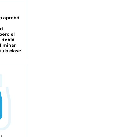
o aprobó
ad
pero el
 debió
liminar
tulo clave