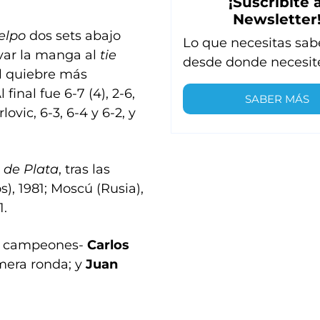
¡Suscribite a
Newsletter
elpo
dos sets abajo
Lo que necesitas sab
levar la manga al
tie
desde donde necesit
el quiebre más
final fue 6-7 (4), 2-6,
SABER MÁS
lovic, 6-3, 6-4 y 6-2, y
 de Plata
, tras las
s), 1981; Moscú (Rusia),
1.
os campeones-
Carlos
imera ronda; y
Juan