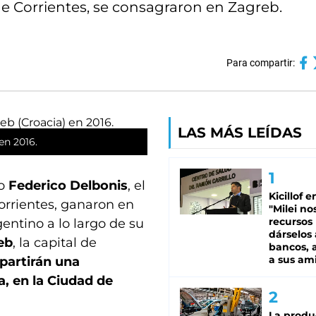
e Corrientes, se consagraron en Zagreb.
Para compartir:
LAS MÁS LEÍDAS
en 2016.
ño
Federico Delbonis
, el
Kicillof e
Corrientes, ganaron en
"Milei no
recursos
gentino a lo largo de su
dárselos 
eb
, la capital de
bancos, a
a sus am
partirán una
, en la Ciudad de
La produ