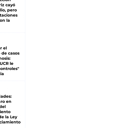
iz cayó
lio, pero
rtaciones
on la
d
r el
 de casos
nosis:
 UCR le
ontroles"
ia
dades:
ro en
del
iento
de la Ley
ciamiento