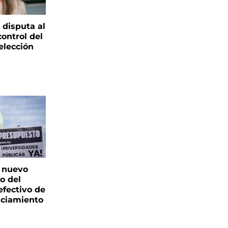
 disputa al
control del
elección
s
: nuevo
o del
fectivo de
nciamiento