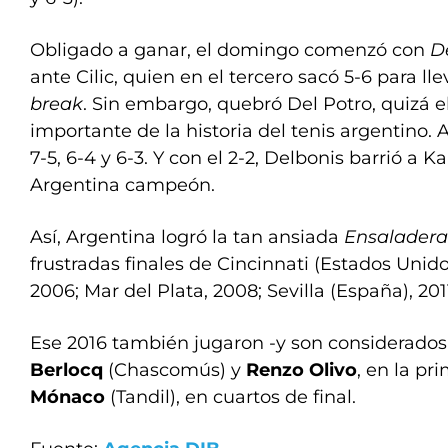
Obligado a ganar, el domingo comenzó con
D
ante Cilic, quien en el tercero sacó 5-6 para l
break
. Sin embargo, quebró Del Potro, quizá 
importante de la historia del tenis argentino. Al 
7-5, 6-4 y 6-3. Y con el 2-2, Delbonis barrió a Kar
Argentina campeón.
Así, Argentina logró la tan ansiada
Ensaladera
frustradas finales de Cincinnati (Estados Unido
2006; Mar del Plata, 2008; Sevilla (España), 201
Ese 2016 también jugaron -y son considerad
Berlocq
(Chascomús) y
Renzo Olivo
, en la pr
Mónaco
(Tandil), en cuartos de final.