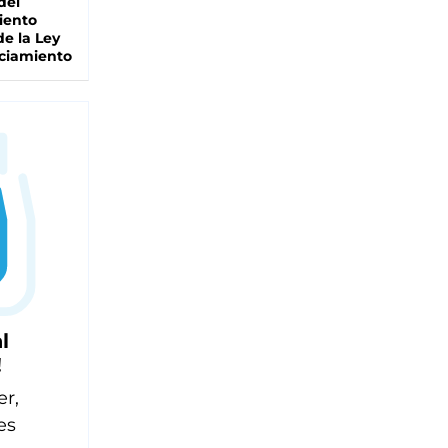
del
iento
de la Ley
ciamiento
l
!
er,
es