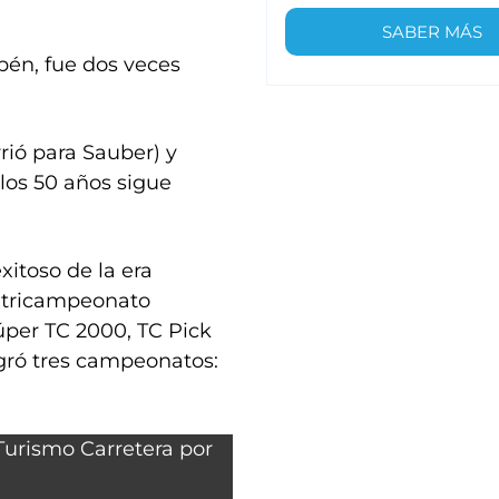
SABER MÁS
bén, fue dos veces
rió para Sauber) y
los 50 años sigue
exitoso de la era
n tricampeonato
Súper TC 2000, TC Pick
ogró tres campeonatos: