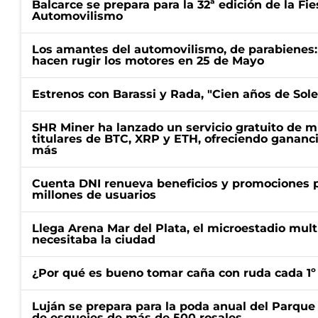
Balcarce se prepara para la 32ª edición de la Fi
Automovilismo
Los amantes del automovilismo, de parabienes: 
hacen rugir los motores en 25 de Mayo
Estrenos con Barassi y Rada, "Cien años de Sol
SHR Miner ha lanzado un servicio gratuito de m
titulares de BTC, XRP y ETH, ofreciendo gananci
más
Cuenta DNI renueva beneficios y promociones 
millones de usuarios
Llega Arena Mar del Plata, el microestadio mult
necesitaba la ciudad
¿Por qué es bueno tomar caña con ruda cada 1º
Luján se prepara para la poda anual del Parque 
de esquejes de más de 500 rosales