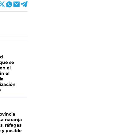
ad
 qué se
en el
in el
la
ización
s
ovincia
ta naranja
as, ráfagas
 y posible