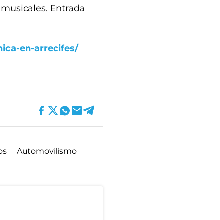
s musicales. Entrada
nica-en-arrecifes/
os
Automovilismo