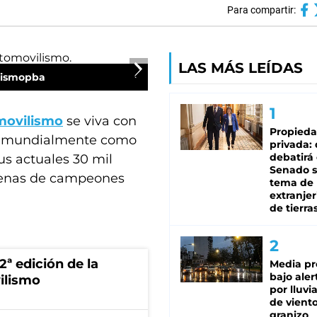
Para compartir:
LAS MÁS LEÍDAS
rismopba
movilismo
se viva con
Propied
a mundialmente como
privada:
debatirá 
s actuales 30 mil
Senado s
enas de campeones
tema de 
extranjer
de tierra
2ª edición de la
Media pr
bajo aler
ilismo
por lluvi
de viento
granizo