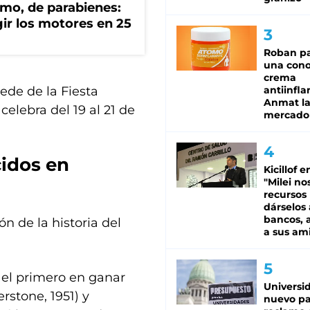
mo, de parabienes:
gir los motores en 25
Roban pa
una cono
crema
ede de la Fiesta
antiinfla
Anmat la 
elebra del 19 al 21 de
mercado
idos en
Kicillof e
"Milei no
recursos
dárselos 
bancos, a
n de la historia del
a sus am
el primero en ganar
Universi
rstone, 1951) y
nuevo pa