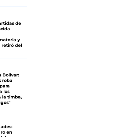
rtidas de
cida
matoria y
retiró del
n Bolívar:
s roba
 para
a los
 la timba,
igos"
dades:
ro en