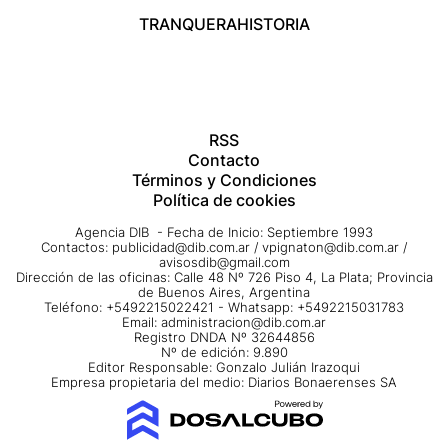
TRANQUERA
HISTORIA
RSS
Contacto
Términos y Condiciones
Política de cookies
Agencia DIB - Fecha de Inicio: Septiembre 1993
Contactos:
publicidad@dib.com.ar
/
vpignaton@dib.com.ar
/
avisosdib@gmail.com
Dirección de las oficinas: Calle 48 Nº 726 Piso 4, La Plata; Provincia
de Buenos Aires, Argentina
Teléfono: +5492215022421 - Whatsapp: +5492215031783
Email:
administracion@dib.com.ar
Registro DNDA Nº 32644856
Nº de edición: 9.890
Editor Responsable: Gonzalo Julián Irazoqui
Empresa propietaria del medio: Diarios Bonaerenses SA