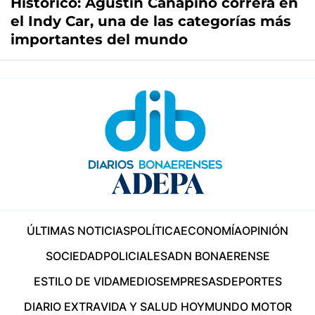
Histórico: Agustín Canapino correrá en
el Indy Car, una de las categorías más
importantes del mundo
ÚLTIMAS NOTICIAS
POLÍTICA
ECONOMÍA
OPINIÓN
SOCIEDAD
POLICIALES
ADN BONAERENSE
ESTILO DE VIDA
MEDIOS
EMPRESAS
DEPORTES
DIARIO EXTRA
VIDA Y SALUD HOY
MUNDO MOTOR