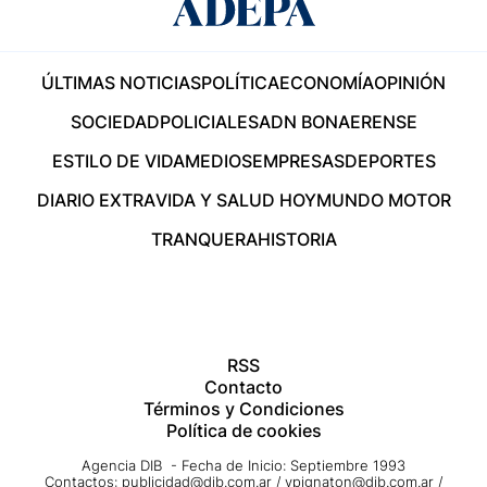
ÚLTIMAS NOTICIAS
POLÍTICA
ECONOMÍA
OPINIÓN
SOCIEDAD
POLICIALES
ADN BONAERENSE
ESTILO DE VIDA
MEDIOS
EMPRESAS
DEPORTES
DIARIO EXTRA
VIDA Y SALUD HOY
MUNDO MOTOR
TRANQUERA
HISTORIA
RSS
Contacto
Términos y Condiciones
Política de cookies
Agencia DIB - Fecha de Inicio: Septiembre 1993
Contactos:
publicidad@dib.com.ar
/
vpignaton@dib.com.ar
/