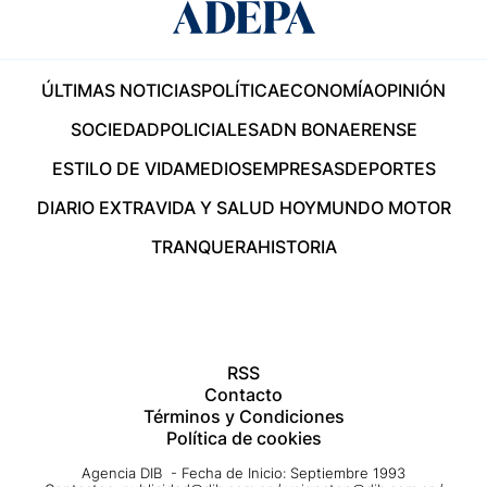
ÚLTIMAS NOTICIAS
POLÍTICA
ECONOMÍA
OPINIÓN
SOCIEDAD
POLICIALES
ADN BONAERENSE
ESTILO DE VIDA
MEDIOS
EMPRESAS
DEPORTES
DIARIO EXTRA
VIDA Y SALUD HOY
MUNDO MOTOR
TRANQUERA
HISTORIA
RSS
Contacto
Términos y Condiciones
Política de cookies
Agencia DIB - Fecha de Inicio: Septiembre 1993