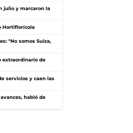
n julio y marcaron la
Hortiflorícola
mes: "No somos Suiza,
 extraordinario de
e servicios y caen las
 avances, habló de