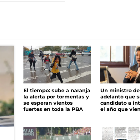
El tiempo: sube a naranja
Un ministro de 
la alerta por tormentas y
adelantó que s
se esperan vientos
candidato a in
fuertes en toda la PBA
el año que vie