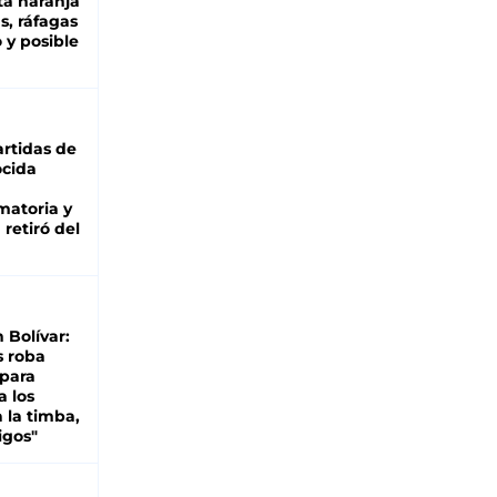
ta naranja
as, ráfagas
 y posible
rtidas de
cida
matoria y
retiró del
n Bolívar:
s roba
 para
a los
 la timba,
igos"