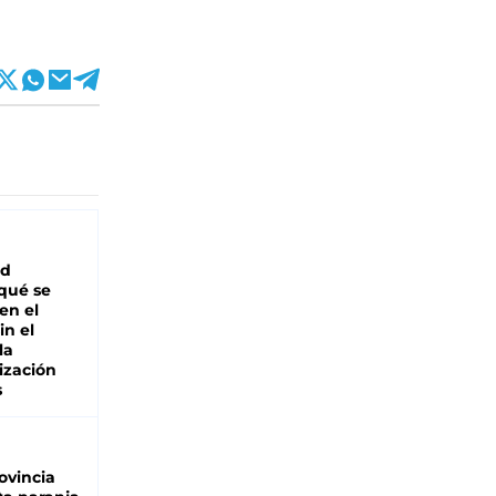
ad
 qué se
en el
in el
la
ización
s
ovincia