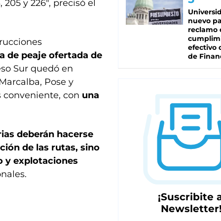
 205 y 226", precisó el
Universi
nuevo pa
reclamo 
cumplim
rucciones
efectivo 
fa de peaje ofertada de
de Finan
ceso Sur quedó en
Marcalba, Pose y
s conveniente, con
una
rias deberán hacerse
ión de las rutas, sino
o y explotaciones
nales.
¡Suscribite a
Newsletter