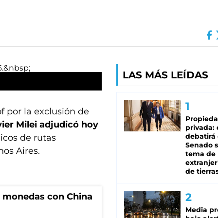
LAS MÁS LEÍDAS
of por la exclusión de
Propied
ier Milei adjudicó hoy
privada:
debatirá 
icos de rutas
Senado s
nos Aires.
tema de 
extranjer
de tierra
e monedas con China
Media pr