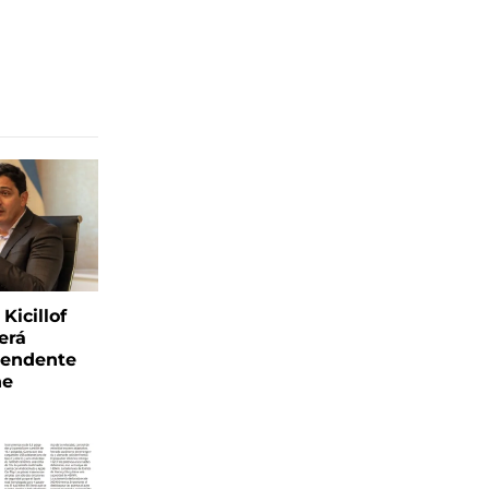
Kicillof
erá
tendente
ne