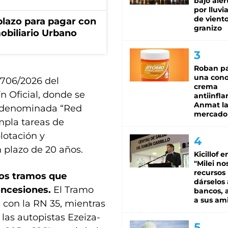
bajo aler
por lluvi
de viento
lazo para pagar con
granizo
obiliario Urbano
Roban pa
una cono
 706/2026 del
crema
n Oficial, donde se
antiinfla
Anmat la 
la denominada “Red
mercado
mpla tareas de
lotación y
 plazo de 20 años.
Kicillof e
"Milei no
recursos
los tramos que
dárselos 
Concesiones.
El Tramo
bancos, a
a sus am
on la RN 35, mientras
las autopistas Ezeiza-