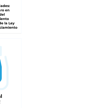
dades:
ro en
del
iento
de la Ley
ciamiento
l
!