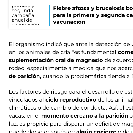
Fiebre aftosa y brucelosis b
para la primera y segunda 
vacunación
El organismo indicó que ante la detección de 
en los animales de cría "es fundamental
come
suplementación oral de magnesio
de acuerdo
rodeo, especialmente a medida que nos acer
de parición,
cuando la problemática tiende a in
Los factores de riesgo para el desarrollo de es
vinculados al
ciclo reproductivo
de los anima
climáticos o de cambio de conducta. Así, el est
vacas, en el
momento cercano a la parición
o
luz, es propicio para disparar un déficit de m
puede darse después de
algún encierre
o de 