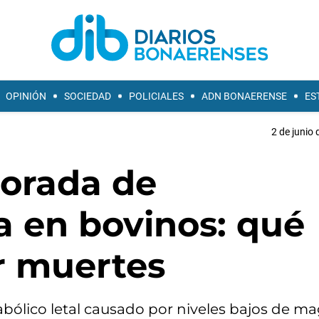
OPINIÓN
SOCIEDAD
POLICIALES
ADN BONAERENSE
ES
2 de junio 
porada de
 en bovinos: qué
r muertes
ólico letal causado por niveles bajos de m