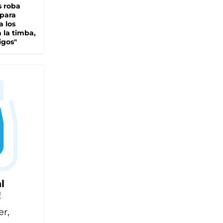
s roba
 para
a los
 la timba,
igos"
l
!
er,