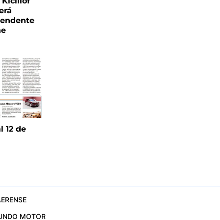
Kicillof
erá
tendente
ne
l 12 de
6
ERENSE
UNDO MOTOR