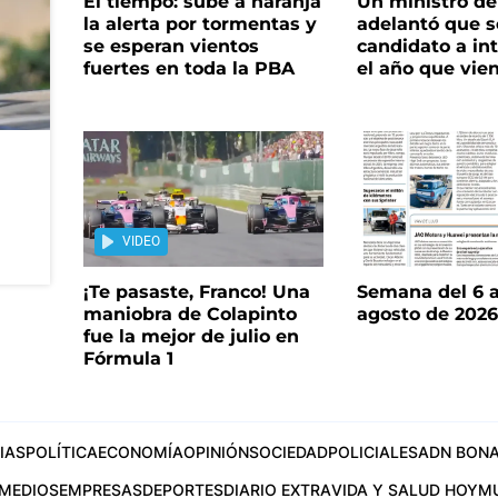
El tiempo: sube a naranja
Un ministro de 
la alerta por tormentas y
adelantó que s
se esperan vientos
candidato a in
fuertes en toda la PBA
el año que vie
VIDEO
¡Te pasaste, Franco! Una
Semana del 6 a
maniobra de Colapinto
agosto de 202
fue la mejor de julio en
Fórmula 1
IAS
POLÍTICA
ECONOMÍA
OPINIÓN
SOCIEDAD
POLICIALES
ADN BONA
MEDIOS
EMPRESAS
DEPORTES
DIARIO EXTRA
VIDA Y SALUD HOY
M