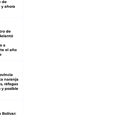
e de
 y ahora
tro de
adelantó
o a
te el año
e
ovincia
ta naranja
as, ráfagas
 y posible
n Bolívar: