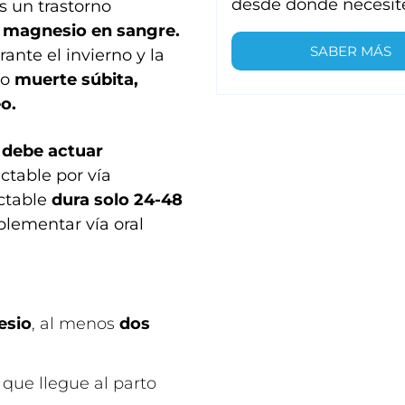
desde donde necesit
s un trastorno
e magnesio en sangre.
SABER MÁS
ante el invierno y la
do
muerte súbita,
o.
 debe actuar
ctable por vía
ectable
dura solo 24-48
lementar vía oral
esio
, al menos
dos
 que llegue al parto