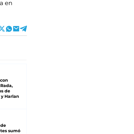
ra en
 con
 Rada,
os de
 y Harlan
 de
ntes sumó