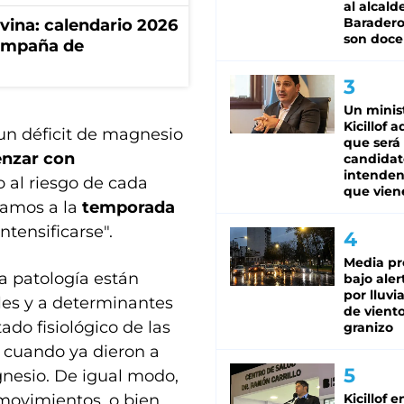
al alcald
Baradero
ovina: calendario 2026
son doce
campaña de
Un minis
Kicillof 
un déficit de magnesio
que será
nzar con
candidat
intenden
 al riesgo de cada
que vien
camos a la
temporada
tensificarse".
Media pr
ta patología están
bajo aler
por lluvi
les y a determinantes
de viento
ado fisiológico de las
granizo
 cuando ya dieron a
agnesio. De igual modo,
movimientos, o bien
Kicillof e