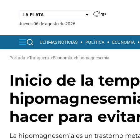
11°
jueves 06 de agosto de 2026
ÚLTIMAS NOTICIAS
POLÍTICA
ECONOMÍA
Portada
>
Tranquera
>
Economía
>
hipomagnesemia
Inicio de la tem
hipomagnesemia
hacer para evita
La hipomagnesemia es un trastorno metab