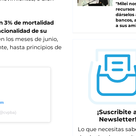
"Milei no
recursos
dárselos 
bancos, a
n 3% de mortalidad
a sus am
acionalidad de su
en los meses de junio,
te, hasta principios de
am
¡Suscribite a
(@cvpba)
Newsletter
Lo que necesitas sab