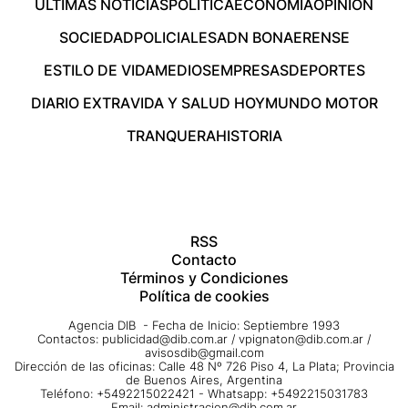
ÚLTIMAS NOTICIAS
POLÍTICA
ECONOMÍA
OPINIÓN
SOCIEDAD
POLICIALES
ADN BONAERENSE
ESTILO DE VIDA
MEDIOS
EMPRESAS
DEPORTES
DIARIO EXTRA
VIDA Y SALUD HOY
MUNDO MOTOR
TRANQUERA
HISTORIA
RSS
Contacto
Términos y Condiciones
Política de cookies
Agencia DIB - Fecha de Inicio: Septiembre 1993
Contactos:
publicidad@dib.com.ar
/
vpignaton@dib.com.ar
/
avisosdib@gmail.com
Dirección de las oficinas: Calle 48 Nº 726 Piso 4, La Plata; Provincia
de Buenos Aires, Argentina
Teléfono: +5492215022421 - Whatsapp: +5492215031783
Email:
administracion@dib.com.ar