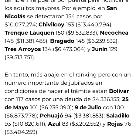
también irá puerta por puerta para notificar a
los adultos mayores. Por ejemplo, en
San
Nicolás
se detectaron 154 casos por
$10.077.274;
Chivilcoy
153 ($13.440.794);
Trenque Lauquen
150 ($9.532.833);
Necochea
148 ($11.381.485);
Bragado
145 ($6.239.532);
Tres Arroyos
134 ($6.473.064) y
Junín
129
($9.513.751).
En tanto, más abajo en el ranking pero con un
número importante de jubilados en
condiciones de hacer el trámite están
Bolívar
con 117 casos por una deuda de $4.336.153;
25
de Mayo
101 ($6.235.090);
9 de Julio
con 100
($6.873.778);
Pehuajó
94 ($3.381.853);
Saladillo
93 ($10.820.611);
Azul
83 ($3.202.552) y
Rojas
76
($3.404.259).