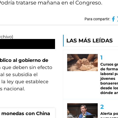
 Podría tratarse mañana en el Congreso.
Para compartir:
LAS MÁS LEÍDAS
lico al gobierno de
Cursos gr
a que deben sin efecto
de forma
laboral p
al se subsidia el
jóvenes
la ley que establece
bonaere
desde los
s nacional.
dónde an
e monedas con China
Alerta po