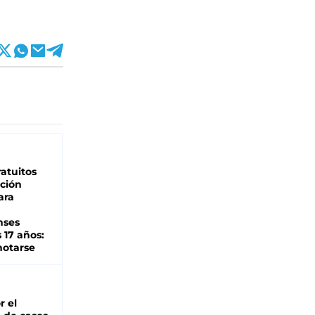
atuitos
ción
ara
nses
 17 años:
otarse
r el