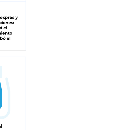
 exprés y
ciones:
á el
miento
bó el
l