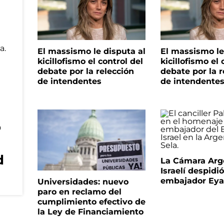
El massismo le disputa al
El massismo le
kicillofismo el control del
kicillofismo el 
debate por la relección
debate por la r
de intendentes
de intendente
o
d
La Cámara Arg
Israelí despidió
embajador Eyal
Universidades: nuevo
paro en reclamo del
cumplimiento efectivo de
la Ley de Financiamiento