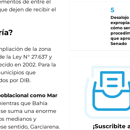
rementos de entre el
ue dejen de recibir el
Desalojo
expropia
cómo ser
ría?
procedi
que apro
Senado
mpliación de la zona
de la Ley N° 27.637 y
ecido en 2002. Para la
municipios que
dos por DIB.
 poblacional como Mar
mientras que Bahía
ue se suma una enorme
ios medianos y
¡Suscribite a
ese sentido, Garciarena.