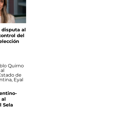
 disputa al
control del
elección
s
entino-
 al
 Sela