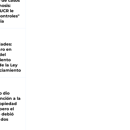
 de casos
nosis:
 UCR le
ontroles"
ia
dades:
ro en
del
iento
de la Ley
ciamiento
o dio
nción a la
ropiedad
pero el
 debió
 dos