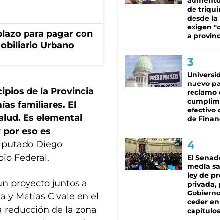
aumento
de triqui
desde la
exigen "c
lazo para pagar con
a provinc
obiliario Urbano
Universi
nuevo pa
cipios de la Provincia
reclamo 
cumplim
as familiares. El
efectivo 
salud. Es elemental
de Finan
 por eso es
 diputado Diego
io Federal.
El Senad
media sa
ley de p
n proyecto juntos a
privada, 
Gobierno
 y Matías Civale en el
ceder en
a reducción de la zona
capítulos