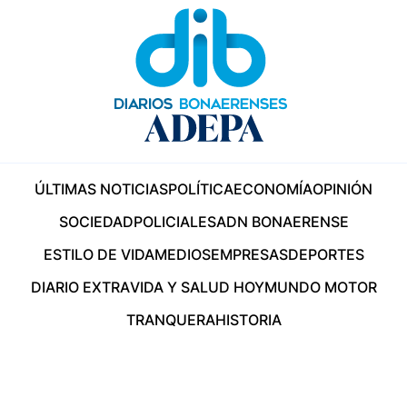
ÚLTIMAS NOTICIAS
POLÍTICA
ECONOMÍA
OPINIÓN
SOCIEDAD
POLICIALES
ADN BONAERENSE
ESTILO DE VIDA
MEDIOS
EMPRESAS
DEPORTES
DIARIO EXTRA
VIDA Y SALUD HOY
MUNDO MOTOR
TRANQUERA
HISTORIA