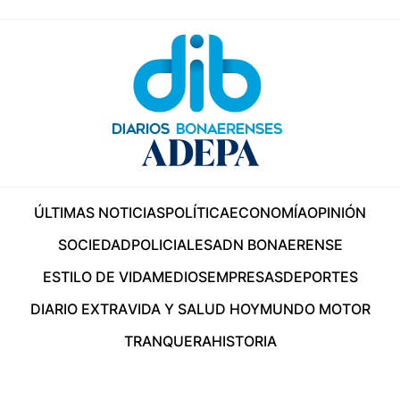
ÚLTIMAS NOTICIAS
POLÍTICA
ECONOMÍA
OPINIÓN
SOCIEDAD
POLICIALES
ADN BONAERENSE
ESTILO DE VIDA
MEDIOS
EMPRESAS
DEPORTES
DIARIO EXTRA
VIDA Y SALUD HOY
MUNDO MOTOR
TRANQUERA
HISTORIA