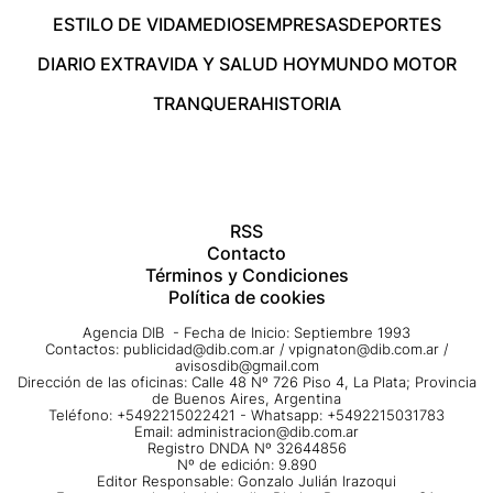
ESTILO DE VIDA
MEDIOS
EMPRESAS
DEPORTES
DIARIO EXTRA
VIDA Y SALUD HOY
MUNDO MOTOR
TRANQUERA
HISTORIA
RSS
Contacto
Términos y Condiciones
Política de cookies
Agencia DIB - Fecha de Inicio: Septiembre 1993
Contactos:
publicidad@dib.com.ar
/
vpignaton@dib.com.ar
/
avisosdib@gmail.com
Dirección de las oficinas: Calle 48 Nº 726 Piso 4, La Plata; Provincia
de Buenos Aires, Argentina
Teléfono: +5492215022421 - Whatsapp: +5492215031783
Email:
administracion@dib.com.ar
Registro DNDA Nº 32644856
Nº de edición: 9.890
Editor Responsable: Gonzalo Julián Irazoqui