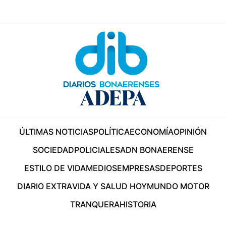
ÚLTIMAS NOTICIAS
POLÍTICA
ECONOMÍA
OPINIÓN
SOCIEDAD
POLICIALES
ADN BONAERENSE
ESTILO DE VIDA
MEDIOS
EMPRESAS
DEPORTES
DIARIO EXTRA
VIDA Y SALUD HOY
MUNDO MOTOR
TRANQUERA
HISTORIA