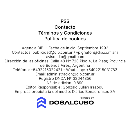
RSS
Contacto
Términos y Condiciones
Política de cookies
Agencia DIB - Fecha de Inicio: Septiembre 1993
Contactos:
publicidad@dib.com.ar
/
vpignaton@dib.com.ar
/
avisosdib@gmail.com
Dirección de las oficinas: Calle 48 Nº 726 Piso 4, La Plata; Provincia
de Buenos Aires, Argentina
Teléfono: +5492215022421 - Whatsapp: +5492215031783
Email:
administracion@dib.com.ar
Registro DNDA Nº 32644856
Nº de edición: 9.890
Editor Responsable: Gonzalo Julián Irazoqui
Empresa propietaria del medio: Diarios Bonaerenses SA