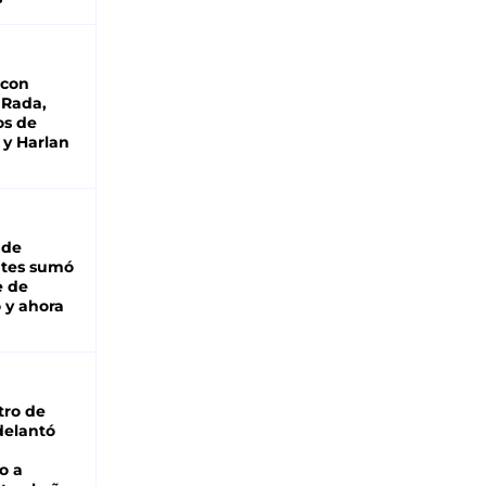
 con
 Rada,
os de
 y Harlan
 de
ntes sumó
e de
 y ahora
tro de
adelantó
o a