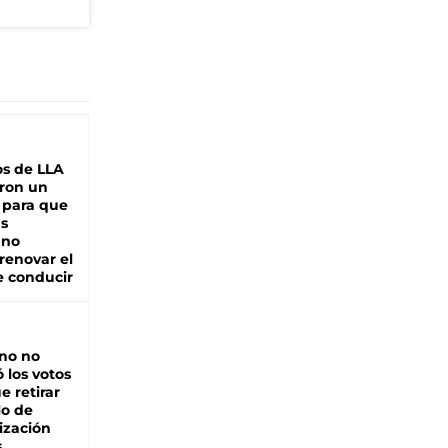
s de LLA
ron un
 para que
as
 no
renovar el
e conducir
rno no
 los votos
e retirar
lo de
ización
s