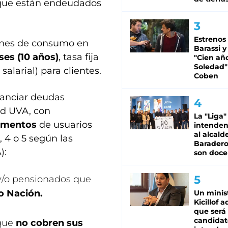
 que están endeudados
Estrenos
iones de consumo en
Barassi y
ses (10 años)
, tasa fija
"Cien añ
Soledad"
alarial) para clientes.
Coben
nanciar deudas
d UVA, con
La "Liga"
gmentos
de usuarios
intende
al alcald
, 4 o 5 según las
Baradero
):
son doce
 y/o pensionados que
o Nación.
Un minis
Kicillof 
que será
candidat
 que
no cobren sus