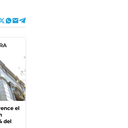
ORA
ence el
n
4 del