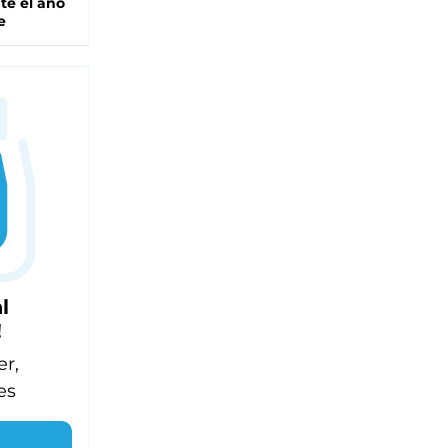
te el año
e
l
!
er,
es