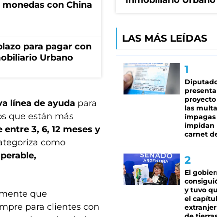
Inmobiliario Urbano
e monedas con China
LAS MÁS LEÍDAS
lazo para pagar con
obiliario Urbano
Diputado
presenta
proyecto
a línea de ayuda
para
las mult
los que están más
impagas
impidan 
 entre 3, 6, 12 meses y
carnet d
categoriza como
uperable,
El gobie
consiguió
y tuvo qu
amente que
el capítu
empre para clientes con
extranjer
de tierra