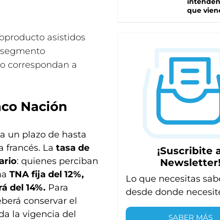
intenden
que vien
producto asistidos
l segmento
do correspondan a
nco Nación
la un plazo de hasta
 francés. La
tasa de
¡Suscribite a
ario
: quienes perciban
Newsletter
na
TNA fija del 12%,
Lo que necesitas sab
rá del 14%.
Para
desde donde necesit
eberá conservar el
da la vigencia del
SABER MÁS