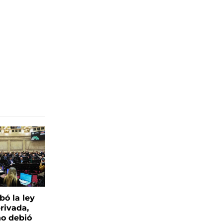
bó la ley
rivada,
no debió