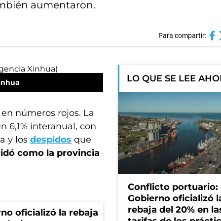
también aumentaron.
Para compartir:
LO QUE SE LEE AH
inhua
en números rojos. La
n 6,1% interanual, con
a y los
despidos
que
idó como la provincia
Conflicto portuario: 
Gobierno oficializó l
rebaja del 20% en la
no oficializó la rebaja