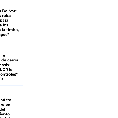
n Bolívar:
s roba
 para
a los
 la timba,
igos"
r el
 de casos
nosis:
 UCR le
ontroles"
ia
dades:
ro en
del
iento