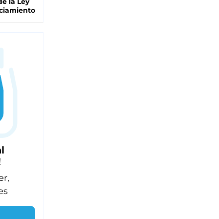
de la Ley
ciamiento
l
!
er,
es