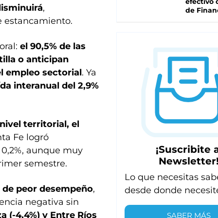
efectivo 
isminuirá
,
de Finan
e estancamiento.
oral:
el 90,5% de las
illa o anticipan
el empleo sectorial
. Ya
ída interanual del 2,9%
ivel territorial, el
nta Fe logró
¡Suscribite a
o 0,2%, aunque muy
Newsletter
primer semestre.
Lo que necesitas sab
ia de peor desempeño
,
desde donde necesit
encia negativa sin
 (-4,4%) y Entre Ríos
SABER MÁS