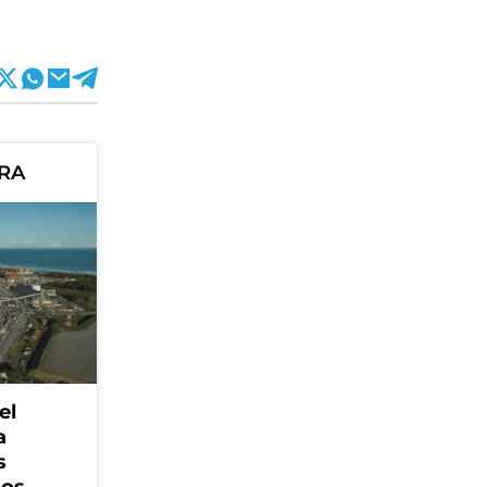
ORA
el
a
s