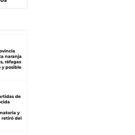
cos
ovincia
ta naranja
as, ráfagas
 y posible
rtidas de
cida
matoria y
retiró del