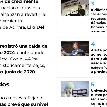
6% de crecimiento
a nacional atraviesa
Kicillof e
alcanzan a revertir la
"Milei no
recursos
ancamiento
dárselos 
te de Adimra,
Elio Del
bancos, a
a sus am
 registró una caída de
Alerta po
de 2024
, continuando
aumento
irse. Con el 44,8%
de triqui
desde la
 históricamente bajos,
exigen "c
o-junio de 2020
.
a provinc
dos
Universi
nuevo pa
mos meses reflejan el
reclamo 
cumplim
ías prevé que su nivel