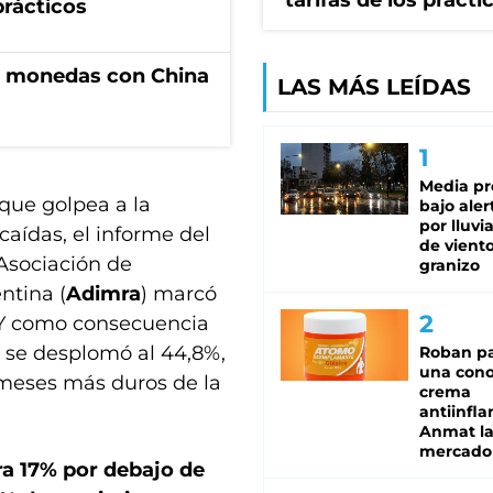
tarifas de los prácti
prácticos
e monedas con China
LAS MÁS LEÍDAS
Media pr
que golpea a la
bajo aler
por lluvi
caídas, el informe del
de viento
Asociación de
granizo
ntina (
Adimra
) marcó
 Y como consecuencia
da se desplomó al 44,8%,
Roban pa
una cono
s meses más duros de la
crema
antiinfla
Anmat la 
mercado
ra 17% por debajo de