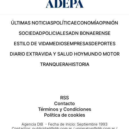
ÚLTIMAS NOTICIAS
POLÍTICA
ECONOMÍA
OPINIÓN
SOCIEDAD
POLICIALES
ADN BONAERENSE
ESTILO DE VIDA
MEDIOS
EMPRESAS
DEPORTES
DIARIO EXTRA
VIDA Y SALUD HOY
MUNDO MOTOR
TRANQUERA
HISTORIA
RSS
Contacto
Términos y Condiciones
Política de cookies
Agencia DIB - Fecha de Inicio: Septiembre 1993
Contactos:
publicidad@dib.com.ar
/
vpignaton@dib.com.ar
/