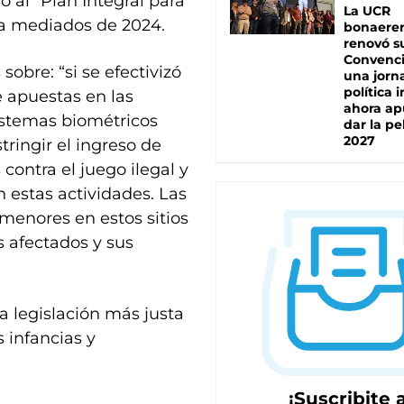
 al "Plan Integral para
La UCR
 a mediados de 2024.
bonaere
renovó s
Convenc
sobre: “si se efectivizó
una jorn
política 
e apuestas en las
ahora ap
istemas biométricos
dar la pe
2027
tringir el ingreso de
ontra el juego ilegal y
 estas actividades. Las
 menores en estos sitios
s afectados y sus
a legislación más justa
 infancias y
¡Suscribite a