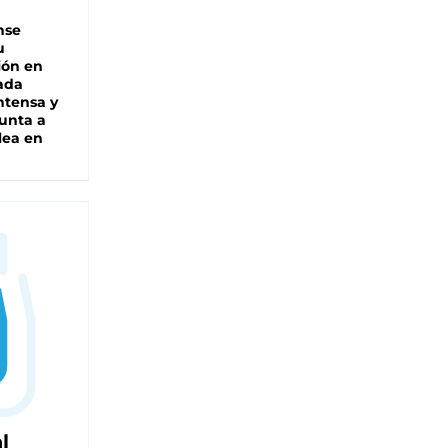
nse
u
ión en
ada
intensa y
unta a
lea en
l