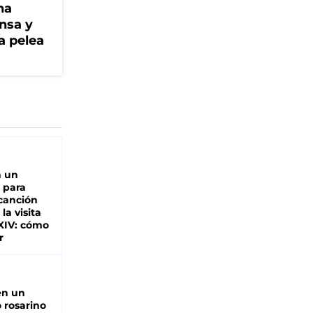
na
ensa y
a pelea
n un
 para
 canción
 la visita
XIV: cómo
r
en un
 rosarino