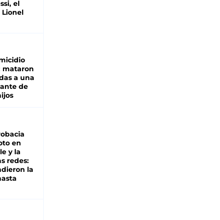
si, el
 Lionel
micidio
: mataron
das a una
lante de
hijos
robacia
oto en
le y la
as redes:
ndieron la
hasta