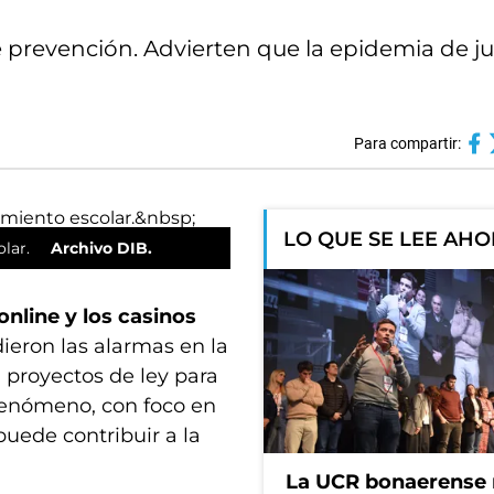
e prevención. Advierten que la epidemia de j
Para compartir:
LO QUE SE LEE AH
olar.
Archivo DIB.
online y los casinos
ieron las alarmas en la
 proyectos de ley para
 fenómeno, con foco en
puede contribuir a la
La UCR bonaerense