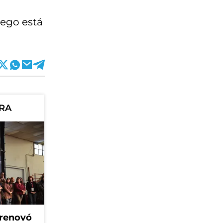
uego está
ORA
 renovó