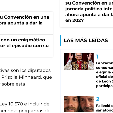
su Convención en u
jornada política int
ahora apunta a dar l
u Convención en una
en 2027
ora apunta a dar la
 con un enigmático
LAS MÁS LEÍDAS
por el episodio con su
Lanzaro
concurso
tivas son los diputados
elegir la
 Priscila Minnaard, que
oficial de
de León 
 sobre esta
participa
Ley 10.670 e incluir de
Falleció 
onaerense programas de
sanatorio