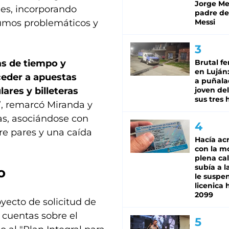
Jorge Mes
les, incorporando
padre de
sumos problemáticos y
Messi
as de tiempo y
Brutal fe
en Luján
ceder a apuestas
a puñala
ares y billeteras
joven de
sus tres 
”, remarcó Miranda y
las, asociándose con
e pares y una caída
Hacía ac
con la m
plena cal
subía a l
o
le suspe
licenica 
2099
oyecto de solicitud de
 cuentas sobre el