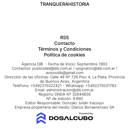
TRANQUERA
HISTORIA
RSS
Contacto
Términos y Condiciones
Política de cookies
Agencia DIB - Fecha de Inicio: Septiembre 1993
Contactos:
publicidad@dib.com.ar
/
vpignaton@dib.com.ar
/
avisosdib@gmail.com
Dirección de las oficinas: Calle 48 Nº 726 Piso 4, La Plata; Provincia
de Buenos Aires, Argentina
Teléfono: +5492215022421 - Whatsapp: +5492215031783
Email:
administracion@dib.com.ar
Registro DNDA Nº 32644856
Nº de edición: 9.890
Editor Responsable: Gonzalo Julián Irazoqui
Empresa propietaria del medio: Diarios Bonaerenses SA