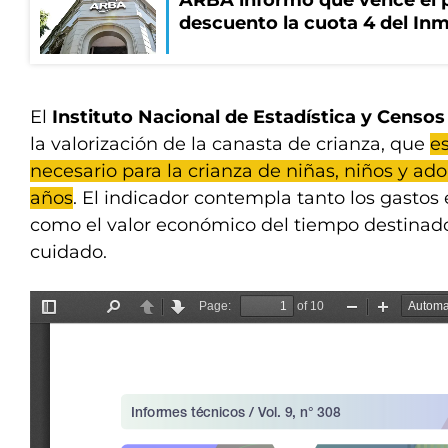
ARBA informó que vence el p
descuento la cuota 4 del Inm
El
Instituto Nacional de Estadística y Censos
la valorización de la canasta de crianza, que
e
necesario para la crianza de niñas, niños y ad
años
. El indicador contempla tanto los gastos 
como el valor económico del tiempo destinado
cuidado.