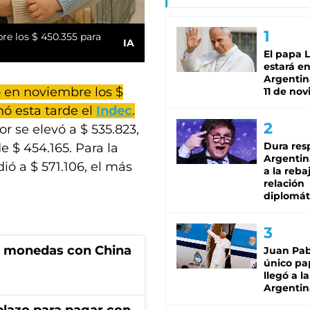
bre los $ 450.355 para
IA
El papa 
estará en
Argentina
 en noviembre los $
11 de no
ó esta tarde el
Indec
.
or se elevó a $ 535.823,
Dura res
e $ 454.165. Para la
Argentina
ió a $ 571.106, el más
a la reba
relación
diplomát
e monedas con China
Juan Pabl
único pa
llegó a la
Argentin