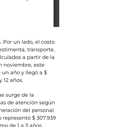
Por un lado, el costo
estimenta, transporte,
culados a partir de la
n noviembre, este
un año y llegó a $
y 12 años.
ue surge de la
reas de atención según
eración del personal
o representó $ 307.939
mo de 1 a 3 años,