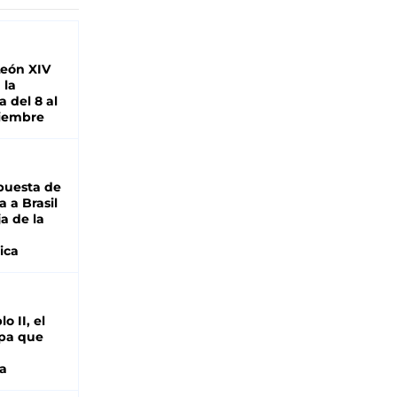
León XIV
 la
 del 8 al
viembre
puesta de
 a Brasil
ja de la
ica
o II, el
pa que
a