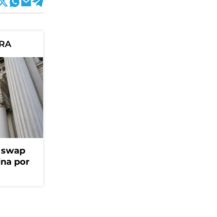
ORA
l swap
na por