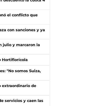
n descuento la cuota 4
onó el conflicto que
aza con sanciones y ya
n julio y marcaron la
Hortiflorícola
mes: "No somos Suiza,
 extraordinario de
e servicios y caen las