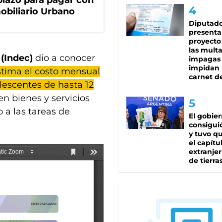
lazo para pagar con
obiliario Urbano
Diputado
presenta
proyecto
las mult
 (Indec)
dio a conocer
impagas
impidan 
stima el costo mensual
carnet d
olescentes de hasta 12
en bienes y servicios
 a las tareas de
El gobie
consiguió
y tuvo qu
el capítu
extranjer
de tierra