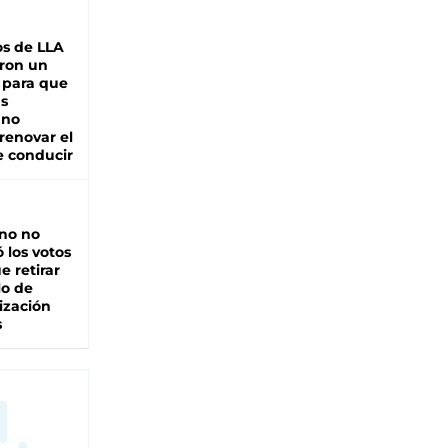
s de LLA
ron un
 para que
as
 no
renovar el
e conducir
rno no
 los votos
e retirar
lo de
ización
s