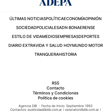
ÚLTIMAS NOTICIAS
POLÍTICA
ECONOMÍA
OPINIÓN
SOCIEDAD
POLICIALES
ADN BONAERENSE
ESTILO DE VIDA
MEDIOS
EMPRESAS
DEPORTES
DIARIO EXTRA
VIDA Y SALUD HOY
MUNDO MOTOR
TRANQUERA
HISTORIA
RSS
Contacto
Términos y Condiciones
Política de cookies
Agencia DIB - Fecha de Inicio: Septiembre 1993
Contactos:
publicidad@dib.com.ar
/
vpignaton@dib.com.ar
/