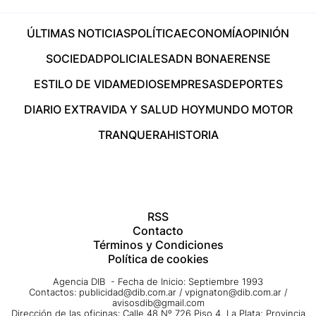
ÚLTIMAS NOTICIAS
POLÍTICA
ECONOMÍA
OPINIÓN
SOCIEDAD
POLICIALES
ADN BONAERENSE
ESTILO DE VIDA
MEDIOS
EMPRESAS
DEPORTES
DIARIO EXTRA
VIDA Y SALUD HOY
MUNDO MOTOR
TRANQUERA
HISTORIA
RSS
Contacto
Términos y Condiciones
Política de cookies
Agencia DIB - Fecha de Inicio: Septiembre 1993
Contactos:
publicidad@dib.com.ar
/
vpignaton@dib.com.ar
/
avisosdib@gmail.com
Dirección de las oficinas: Calle 48 Nº 726 Piso 4, La Plata; Provincia