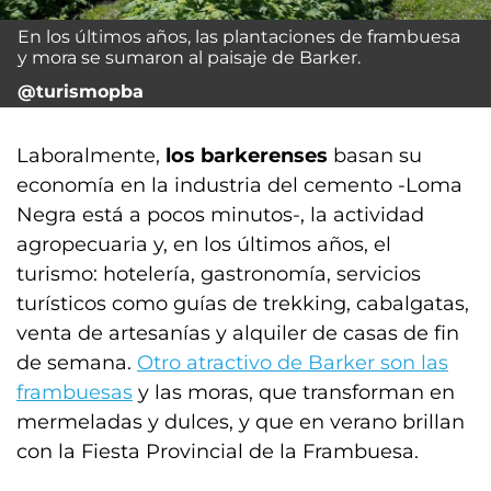
En los últimos años, las plantaciones de frambuesa
y mora se sumaron al paisaje de Barker.
@turismopba
Laboralmente,
los barkerenses
basan su
economía en la industria del cemento -Loma
Negra está a pocos minutos-, la actividad
agropecuaria y, en los últimos años, el
turismo: hotelería, gastronomía, servicios
turísticos como guías de trekking, cabalgatas,
venta de artesanías y alquiler de casas de fin
de semana.
Otro atractivo de Barker son las
frambuesas
y las moras, que transforman en
mermeladas y dulces, y que en verano brillan
con la Fiesta Provincial de la Frambuesa.