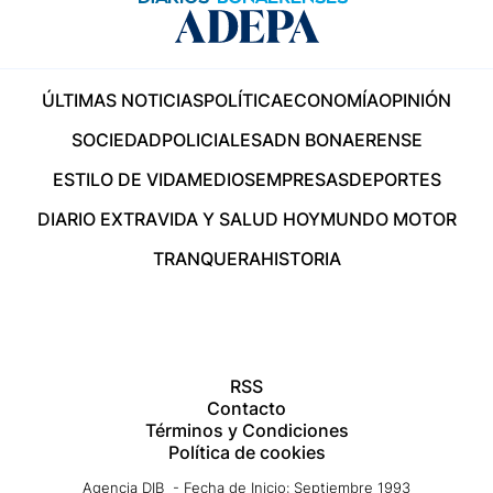
ÚLTIMAS NOTICIAS
POLÍTICA
ECONOMÍA
OPINIÓN
SOCIEDAD
POLICIALES
ADN BONAERENSE
ESTILO DE VIDA
MEDIOS
EMPRESAS
DEPORTES
DIARIO EXTRA
VIDA Y SALUD HOY
MUNDO MOTOR
TRANQUERA
HISTORIA
RSS
Contacto
Términos y Condiciones
Política de cookies
Agencia DIB - Fecha de Inicio: Septiembre 1993