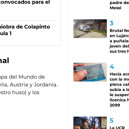
6 convocados para el
padre de
Messi
niobra de Colapinto
Brutal fe
ula 1
en Luján
a puñala
joven de
sus tres 
nal
Hacía ac
Copa del Mundo de
con la m
ia, Austria y Jordania.
plena cal
subía a l
stro huso) y los
le suspe
licenica 
2099
La UCR