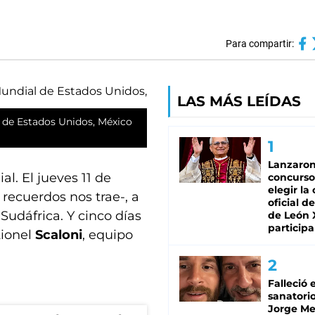
Para compartir:
LAS MÁS LEÍDAS
l de Estados Unidos, México
Lanzaro
l. El jueves 11 de
concurso
elegir la
 recuerdos nos trae-, a
oficial de
 Sudáfrica. Y cinco días
de León 
participa
Lionel
Scaloni
, equipo
Falleció 
sanatorio
Jorge Mes