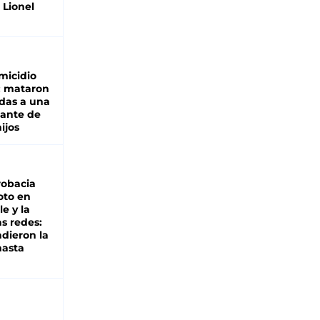
 Lionel
micidio
: mataron
das a una
lante de
hijos
robacia
oto en
le y la
as redes:
ndieron la
hasta