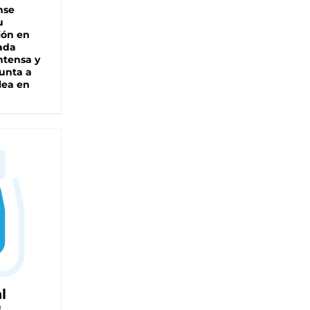
nse
u
ión en
ada
intensa y
unta a
lea en
l