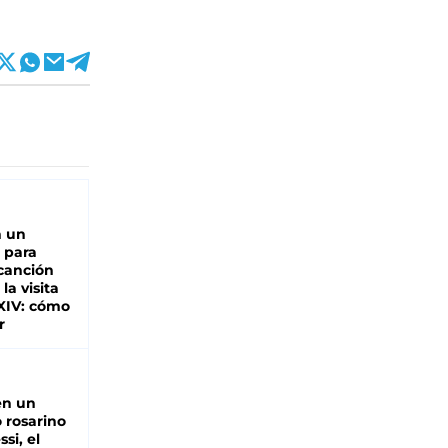
n un
 para
 canción
 la visita
XIV: cómo
r
en un
 rosarino
si, el