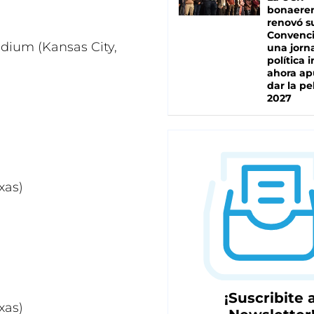
bonaere
renovó s
Convenc
dium (Kansas City,
una jorn
política 
ahora ap
dar la pe
2027
xas)
¡Suscribite a
xas)