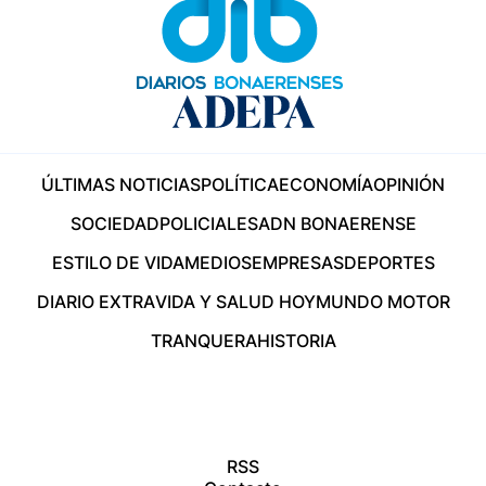
ÚLTIMAS NOTICIAS
POLÍTICA
ECONOMÍA
OPINIÓN
SOCIEDAD
POLICIALES
ADN BONAERENSE
ESTILO DE VIDA
MEDIOS
EMPRESAS
DEPORTES
DIARIO EXTRA
VIDA Y SALUD HOY
MUNDO MOTOR
TRANQUERA
HISTORIA
RSS