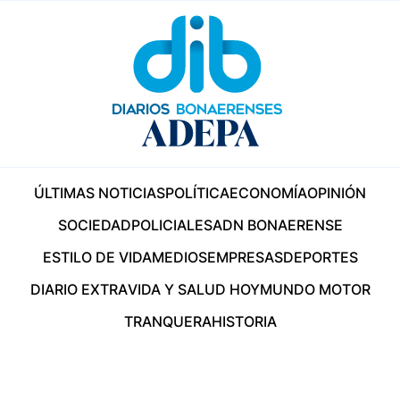
ÚLTIMAS NOTICIAS
POLÍTICA
ECONOMÍA
OPINIÓN
SOCIEDAD
POLICIALES
ADN BONAERENSE
ESTILO DE VIDA
MEDIOS
EMPRESAS
DEPORTES
DIARIO EXTRA
VIDA Y SALUD HOY
MUNDO MOTOR
TRANQUERA
HISTORIA