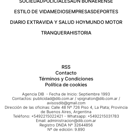
SOCIEDAD
POLICIALES
ADN BONAERENSE
ESTILO DE VIDA
MEDIOS
EMPRESAS
DEPORTES
DIARIO EXTRA
VIDA Y SALUD HOY
MUNDO MOTOR
TRANQUERA
HISTORIA
RSS
Contacto
Términos y Condiciones
Política de cookies
Agencia DIB - Fecha de Inicio: Septiembre 1993
Contactos:
publicidad@dib.com.ar
/
vpignaton@dib.com.ar
/
avisosdib@gmail.com
Dirección de las oficinas: Calle 48 Nº 726 Piso 4, La Plata; Provincia
de Buenos Aires, Argentina
Teléfono: +5492215022421 - Whatsapp: +5492215031783
Email:
administracion@dib.com.ar
Registro DNDA Nº 32644856
Nº de edición: 9.890