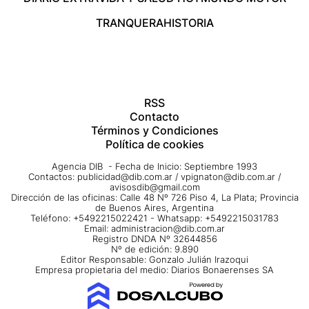
TRANQUERA
HISTORIA
RSS
Contacto
Términos y Condiciones
Política de cookies
Agencia DIB - Fecha de Inicio: Septiembre 1993
Contactos:
publicidad@dib.com.ar
/
vpignaton@dib.com.ar
/
avisosdib@gmail.com
Dirección de las oficinas: Calle 48 Nº 726 Piso 4, La Plata; Provincia
de Buenos Aires, Argentina
Teléfono: +5492215022421 - Whatsapp: +5492215031783
Email:
administracion@dib.com.ar
Registro DNDA Nº 32644856
Nº de edición: 9.890
Editor Responsable: Gonzalo Julián Irazoqui
Empresa propietaria del medio: Diarios Bonaerenses SA