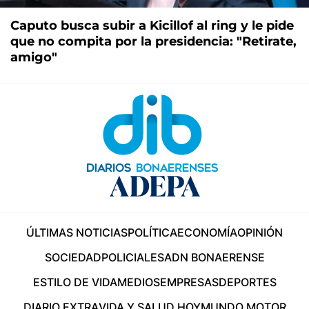
Caputo busca subir a Kicillof al ring y le pide
que no compita por la presidencia: "Retirate,
amigo"
ÚLTIMAS NOTICIAS
POLÍTICA
ECONOMÍA
OPINIÓN
SOCIEDAD
POLICIALES
ADN BONAERENSE
ESTILO DE VIDA
MEDIOS
EMPRESAS
DEPORTES
DIARIO EXTRA
VIDA Y SALUD HOY
MUNDO MOTOR