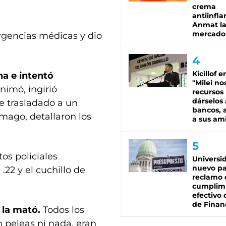
crema
antiinfla
Anmat la 
mercado
ergencias médicas y dio
Kicillof e
na e intentó
"Milei no
imó, ingirió
recursos
dárselos 
e trasladado a un
bancos, a
mago, detallaron los
a sus am
tos policiales
Universi
nuevo pa
.22 y el cuchillo de
reclamo 
cumplim
efectivo 
de Finan
 la mató.
Todos los
 peleas ni nada, eran