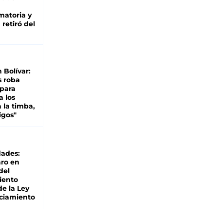
matoria y
retiró del
n Bolívar:
s roba
 para
a los
 la timba,
igos"
dades:
ro en
del
iento
de la Ley
ciamiento