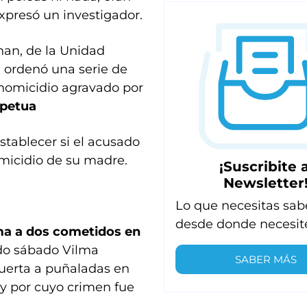
xpresó un investigador.
snan, de la Unidad
, ordenó una serie de
 “homicidio agravado por
rpetua
establecer si el acusado
omicidio de su madre.
¡Suscribite a
Newsletter
Lo que necesitas sab
desde donde necesit
uma a dos cometidos en
ado sábado Vilma
SABER MÁS
uerta a puñaladas en
, y por cuyo crimen fue