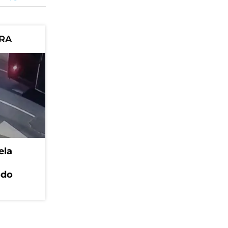
ORA
ela
odo