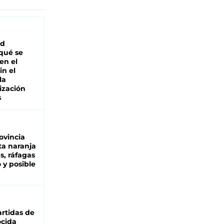
ad
 qué se
en el
in el
la
ización
s
ovincia
ta naranja
as, ráfagas
 y posible
rtidas de
cida