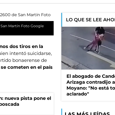
LO QUE SE LEE AH
e San Martín Foto Google
os dos tiros en la
uien intentó suicidarse,
artido bonaerense de
 se cometen en el país
El abogado de Cand
Arizaga contradijo a
Moyano: "No está t
aclarado"
: nueva pista pone el
mboscada
LAS MÁS LEÍDAS