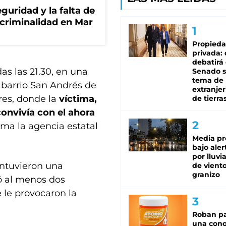
guridad y la falta de
 criminalidad en Mar
Propied
privada:
debatirá 
as las 21.30, en una
Senado s
tema de 
l barrio San Andrés de
extranjer
res, donde la
víctima,
de tierra
onvivía con el ahora
rma la agencia estatal
Media pr
bajo aler
por lluvi
antuvieron una
de viento
granizo
ió al menos dos
e le provocaron la
Roban pa
una cono