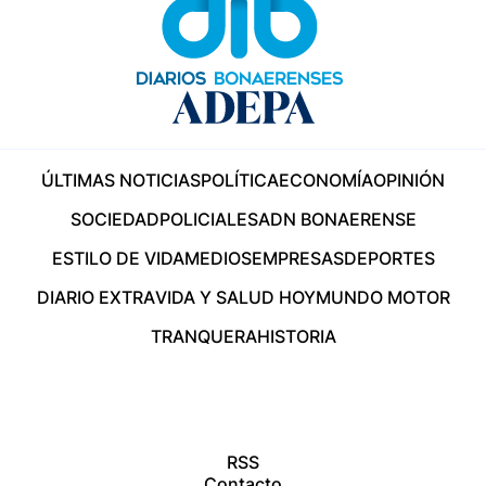
ÚLTIMAS NOTICIAS
POLÍTICA
ECONOMÍA
OPINIÓN
SOCIEDAD
POLICIALES
ADN BONAERENSE
ESTILO DE VIDA
MEDIOS
EMPRESAS
DEPORTES
DIARIO EXTRA
VIDA Y SALUD HOY
MUNDO MOTOR
TRANQUERA
HISTORIA
RSS
Contacto