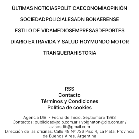
ÚLTIMAS NOTICIAS
POLÍTICA
ECONOMÍA
OPINIÓN
SOCIEDAD
POLICIALES
ADN BONAERENSE
ESTILO DE VIDA
MEDIOS
EMPRESAS
DEPORTES
DIARIO EXTRA
VIDA Y SALUD HOY
MUNDO MOTOR
TRANQUERA
HISTORIA
RSS
Contacto
Términos y Condiciones
Política de cookies
Agencia DIB - Fecha de Inicio: Septiembre 1993
Contactos:
publicidad@dib.com.ar
/
vpignaton@dib.com.ar
/
avisosdib@gmail.com
Dirección de las oficinas: Calle 48 Nº 726 Piso 4, La Plata; Provincia
de Buenos Aires, Argentina