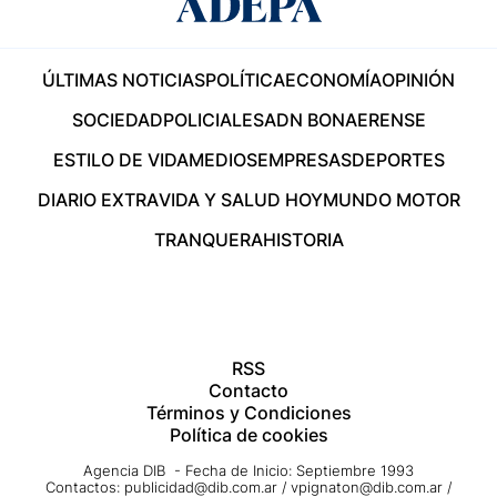
ÚLTIMAS NOTICIAS
POLÍTICA
ECONOMÍA
OPINIÓN
SOCIEDAD
POLICIALES
ADN BONAERENSE
ESTILO DE VIDA
MEDIOS
EMPRESAS
DEPORTES
DIARIO EXTRA
VIDA Y SALUD HOY
MUNDO MOTOR
TRANQUERA
HISTORIA
RSS
Contacto
Términos y Condiciones
Política de cookies
Agencia DIB - Fecha de Inicio: Septiembre 1993
Contactos:
publicidad@dib.com.ar
/
vpignaton@dib.com.ar
/