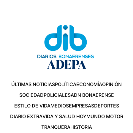
ÚLTIMAS NOTICIAS
POLÍTICA
ECONOMÍA
OPINIÓN
SOCIEDAD
POLICIALES
ADN BONAERENSE
ESTILO DE VIDA
MEDIOS
EMPRESAS
DEPORTES
DIARIO EXTRA
VIDA Y SALUD HOY
MUNDO MOTOR
TRANQUERA
HISTORIA