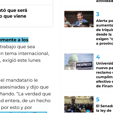
activida
ntó que será
o que viene
Alerta po
aumento
de triqui
desde la
exigen "c
emente a los
a provinc
trabajo que sea
un tema internacional,
”, exigió este lunes
Universi
nuevo pa
reclamo 
cumplim
el mandatario le
efectivo 
de Finan
asesinadas y dijo que
ñando. “La verdad que
ad entera, de un hecho
El Senad
por esto y por
la ley de