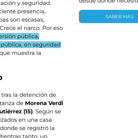
desde donde necesit
ación y seguridad.
iente presencia,
SABER MÁS
bas son escasas,
Crece el narco. Por eso
rsión pública,
 pública, en seguridad
 que muestra la
o
 tras la detención de
atanza de
Morena Verdi
tiérrez (15)
. Según se
tizados en una casa
donde se registró la
Mientras tanto, un