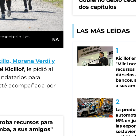
Gobierno debió ced
dos capítulos
LAS MÁS LEÍDAS
cementerio Las
NA
Kicillof e
illo, Morena Verdi y
"Milei no
l Kicillof
, le pidió al
recursos
dárselos 
ndatarios para
bancos, a
 esté acompañada por
a sus am
La produ
automotr
16% en ju
s roba recursos para
las expo
imba, a sus amigos"
sostuvier