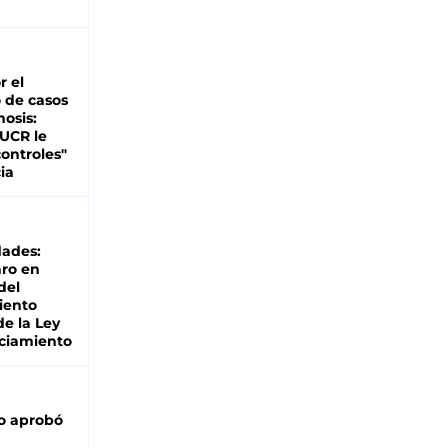
d
r el
 de casos
nosis:
 UCR le
ontroles"
ia
dades:
ro en
del
iento
de la Ley
ciamiento
o aprobó