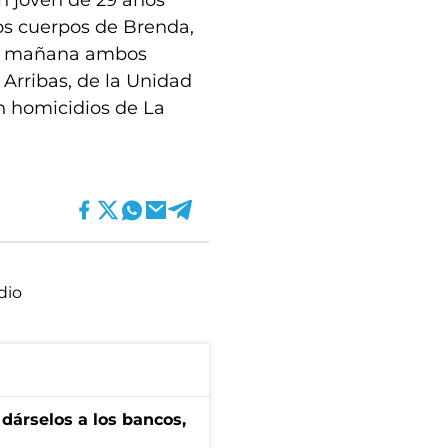
un joven de 29 años
os cuerpos de Brenda,
 la mañana ambos
n Arribas, de la Unidad
en homicidios de La
dio
a dárselos a los bancos,