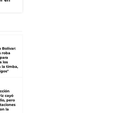
er en
n Bolívar:
s roba
 para
a los
 la timba,
igos"
cción
iz cayó
lio, pero
rtaciones
on la