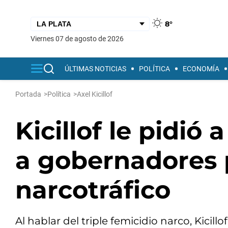
8°
viernes 07 de agosto de 2026
ÚLTIMAS NOTICIAS
POLÍTICA
ECONOMÍA
Portada
>
Política
>
Axel Kicillof
Kicillof le pidió
a gobernadores p
narcotráfico
Al hablar del triple femicidio narco, Kicill