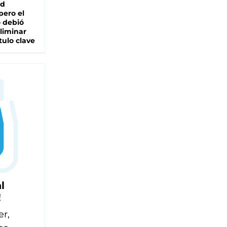
ad
pero el
 debió
liminar
tulo clave
l
!
er,