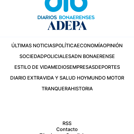
ÚLTIMAS NOTICIAS
POLÍTICA
ECONOMÍA
OPINIÓN
SOCIEDAD
POLICIALES
ADN BONAERENSE
ESTILO DE VIDA
MEDIOS
EMPRESAS
DEPORTES
DIARIO EXTRA
VIDA Y SALUD HOY
MUNDO MOTOR
TRANQUERA
HISTORIA
RSS
Contacto